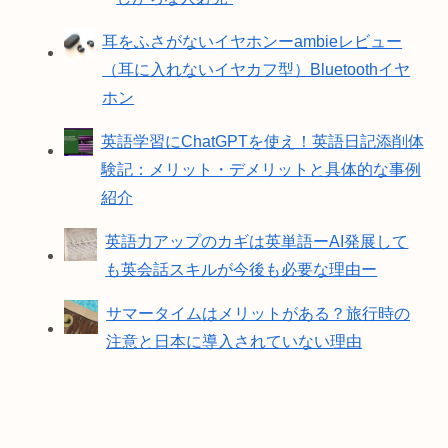
耳をふさがないイヤホンーambieレビュー
（耳に入れないイヤカフ型）Bluetoothイヤ
ホン
英語学習にChatGPTを使え！英語日記添削体
験記：メリット・デメリットと具体的な事例
紹介
英語力アップのカギは英単語ーAI発展して
も英会話スキルが今後も必要な理由ー
サマータイムはメリットがある？旅行時の
注意と日本に導入されていない理由