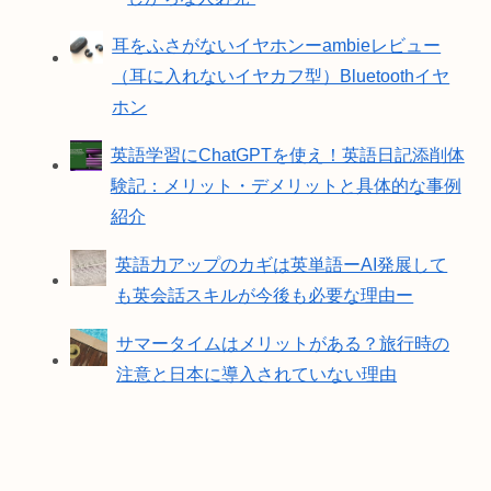
耳をふさがないイヤホンーambieレビュー
（耳に入れないイヤカフ型）Bluetoothイヤ
ホン
英語学習にChatGPTを使え！英語日記添削体
験記：メリット・デメリットと具体的な事例
紹介
英語力アップのカギは英単語ーAI発展して
も英会話スキルが今後も必要な理由ー
サマータイムはメリットがある？旅行時の
注意と日本に導入されていない理由