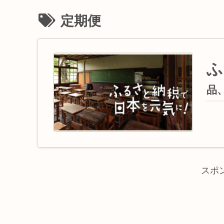
定期便
ふ
品
スポ