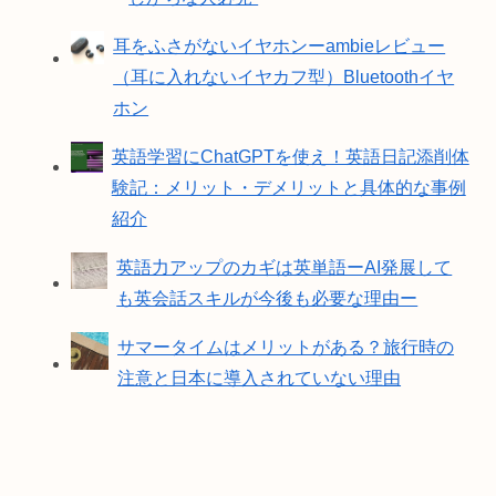
耳をふさがないイヤホンーambieレビュー
（耳に入れないイヤカフ型）Bluetoothイヤ
ホン
英語学習にChatGPTを使え！英語日記添削体
験記：メリット・デメリットと具体的な事例
紹介
英語力アップのカギは英単語ーAI発展して
も英会話スキルが今後も必要な理由ー
サマータイムはメリットがある？旅行時の
注意と日本に導入されていない理由