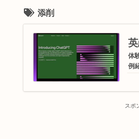
添削
英
体
例
スポ