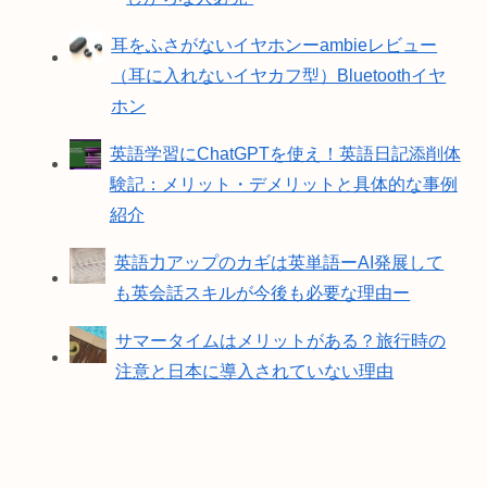
耳をふさがないイヤホンーambieレビュー
（耳に入れないイヤカフ型）Bluetoothイヤ
ホン
英語学習にChatGPTを使え！英語日記添削体
験記：メリット・デメリットと具体的な事例
紹介
英語力アップのカギは英単語ーAI発展して
も英会話スキルが今後も必要な理由ー
サマータイムはメリットがある？旅行時の
注意と日本に導入されていない理由