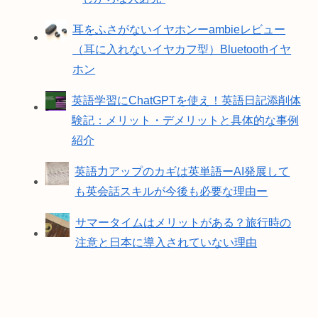
耳をふさがないイヤホンーambieレビュー
（耳に入れないイヤカフ型）Bluetoothイヤ
ホン
英語学習にChatGPTを使え！英語日記添削体
験記：メリット・デメリットと具体的な事例
紹介
英語力アップのカギは英単語ーAI発展して
も英会話スキルが今後も必要な理由ー
サマータイムはメリットがある？旅行時の
注意と日本に導入されていない理由