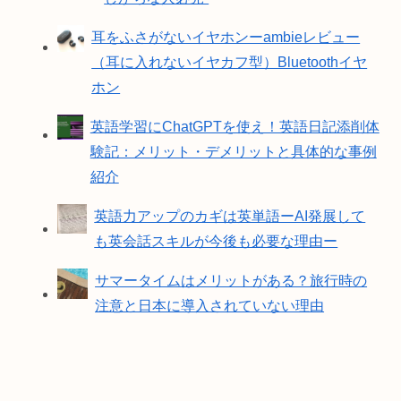
耳をふさがないイヤホンーambieレビュー
（耳に入れないイヤカフ型）Bluetoothイヤ
ホン
英語学習にChatGPTを使え！英語日記添削体
験記：メリット・デメリットと具体的な事例
紹介
英語力アップのカギは英単語ーAI発展して
も英会話スキルが今後も必要な理由ー
サマータイムはメリットがある？旅行時の
注意と日本に導入されていない理由