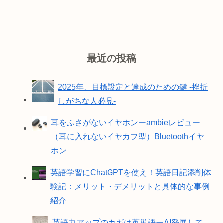
最近の投稿
2025年、目標設定と達成のための鍵 -挫折
しがちな人必見-
耳をふさがないイヤホンーambieレビュー
（耳に入れないイヤカフ型）Bluetoothイヤ
ホン
英語学習にChatGPTを使え！英語日記添削体
験記：メリット・デメリットと具体的な事例
紹介
英語力アップのカギは英単語ーAI発展して