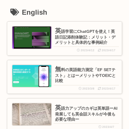
English
英
語学習にChatGPTを使え！英
語日記添削体験記：メリット・デ
メリットと具体的な事例紹介
2023/4/12
2023/4/17
無
料の英語能力測定「EF SETテ
スト」とはーメリットやTOEICと
比較
2023/3/8
2023/4/17
英
語力アップのカギは英単語ーAI
発展しても英会話スキルが今後も
必要な理由ー
2023/4/7