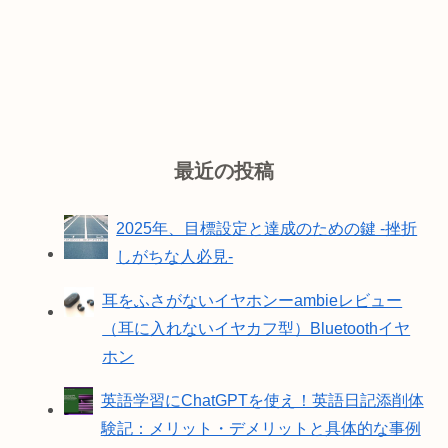
最近の投稿
2025年、目標設定と達成のための鍵 -挫折
しがちな人必見-
耳をふさがないイヤホンーambieレビュー
（耳に入れないイヤカフ型）Bluetoothイヤ
ホン
英語学習にChatGPTを使え！英語日記添削体
験記：メリット・デメリットと具体的な事例