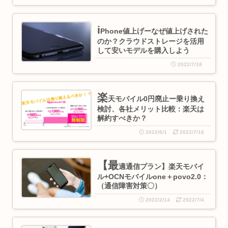
i
Phone値上げーなぜ値上げされた
のか？クラウドストレージを活用
して安いモデルを購入しよう
2022/7/18
楽
天モバイル0円廃止ー乗り換え
検討、各社メリット比較：楽天は
解約すべきか？
2022/6/1
2022/7/16
【最
適通信プラン】楽天モバイ
ル+OCNモバイルone＋povo2.0：
（通信障害対策〇）
2022/2/14
2022/7/4