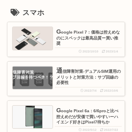
スマホ
G
oogle Pixel 7：価格は控えめな
のにスペックは最高品質ー買い推
奨
2022/10/10
2023/1/4
通
信障害対策-デュアルSIM運用の
メリットと対策方法：サブ回線の
必要性
2022/7/4
2022/10/6
G
oogle Pixel 6a：6/6proと比べ
控えめだが安価で買いやすいーハ
イエンド好きはPixel7待ちか
2022/5/12
2022/7/22