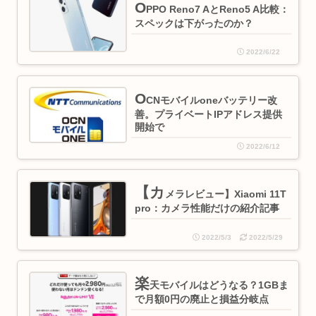
O
PPO Reno7 AとReno5 A比較：
スペックは下がったのか？
2022/6/22
O
CNモバイルoneバッテリー改
善。プライベートIPアドレス提供
開始で
2022/6/12
【カ
メラレビュー】Xiaomi 11T
pro：カメラ性能だけの紹介記事
2022/5/3
2022/5/29
楽
天モバイルはどうなる？1GBま
で月額0円の廃止と損益分岐点