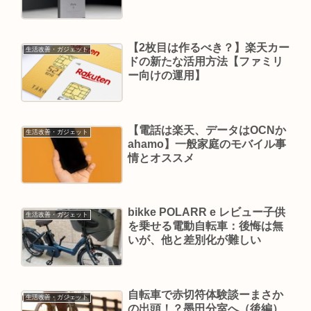
【2枚目は作るべき？】楽天カー
生活改善・ガジェット
ドの新たな活用方法【ファミリ
ー向けの運用】
【電話は楽天、データはOCNか
生活改善・ガジェット
ahamo】一般家庭のモバイル事
情とオススメ
bikke POLARR e レビュー子供
生活改善・ガジェット
を乗せる電動自転車：後悔は無
いが、他と差別化が難しい
自転車で赤切符体験談ーまさか
生活改善・ガジェット
の出頭！？墨田分室へ（後編）